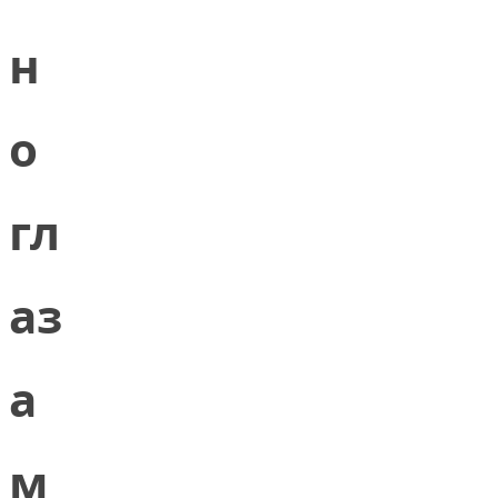
н
о
гл
аз
а
м