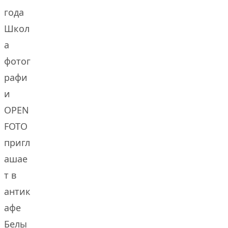
года
Школ
а
фотог
рафи
и
OPEN
FOTO
пригл
ашае
т в
антик
афе
Белы