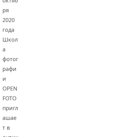
октяб
ря
2020
года
Школ
а
фотог
рафи
и
OPEN
FOTO
пригл
ашае
т в