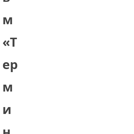
м
«Т
ер
м
и
н