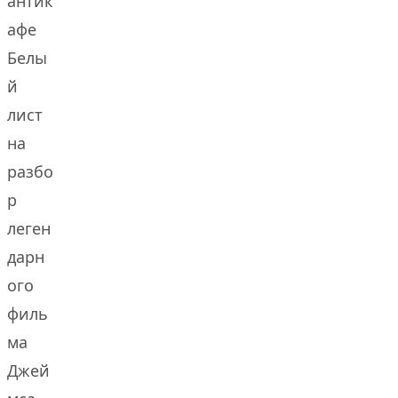
антик
афе
Белы
й
лист
на
разбо
р
леген
дарн
ого
филь
ма
Джей