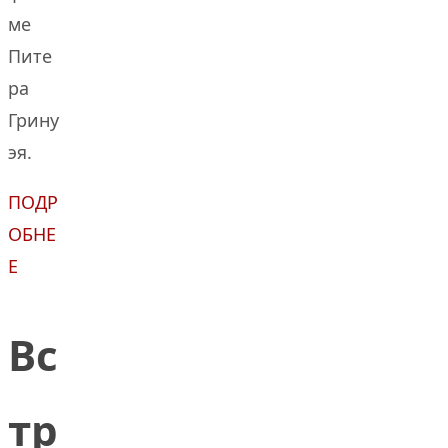
ме
Пите
ра
Грину
эя.
ПОДР
ОБНЕ
Е
Вс
тр