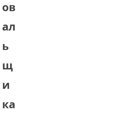
ов
ал
ь
щ
и
ка