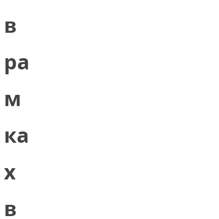
в
ра
м
ка
х
в