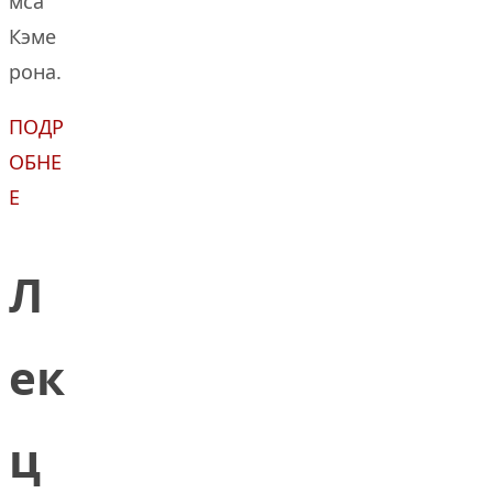
мса
Кэме
рона.
ПОДР
ОБНЕ
Е
Л
ек
ц