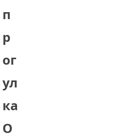
п
р
ог
ул
ка
O