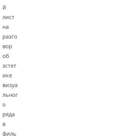
й
лист
на
разго
вор
об
эстет
ике
визуа
льног
о
ряда
в
филь