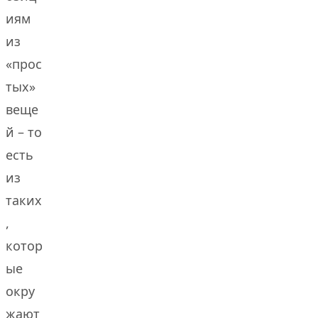
иям
из
«прос
тых»
веще
й – то
есть
из
таких
,
котор
ые
окру
жают