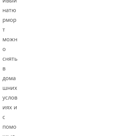
ивый
натю
рмор
т
можн
о
снять
в
дома
шних
услов
иях и
с
помо