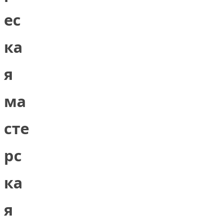
ес
ка
я
ма
сте
рс
ка
я