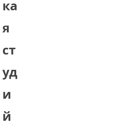
ка
я
ст
уд
и
й