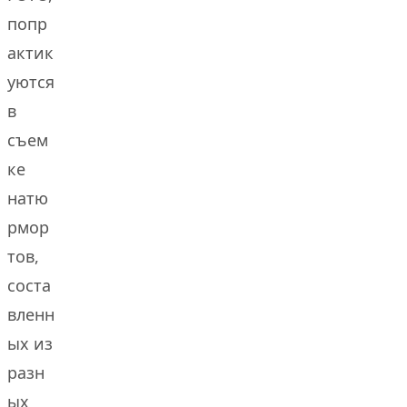
попр
актик
уются
в
съем
ке
натю
рмор
тов,
соста
вленн
ых из
разн
ых