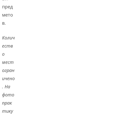
пред
мето
в.
Колич
еств
о
мест
огран
ичено
. На
фото
прак
тику