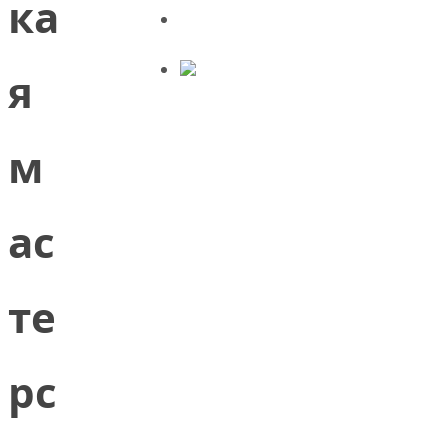
ка
я
м
ас
те
рс