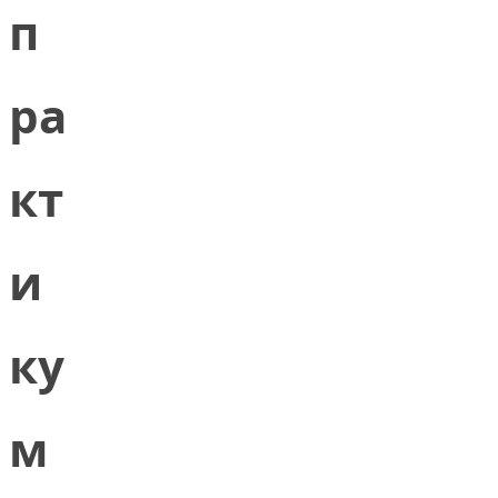
п
ра
кт
и
ку
м