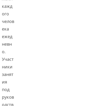
кажд
ого
челов
ека
ежед
невн
о.
Участ
ники
занят
ия
под
руков
одств