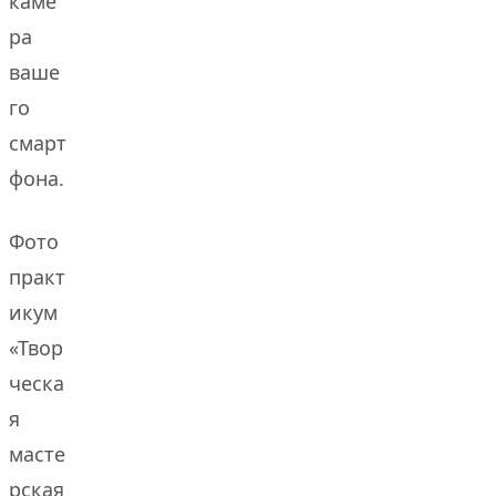
каме
ра
ваше
го
смарт
фона.
Фото
практ
икум
«Твор
ческа
я
масте
рская