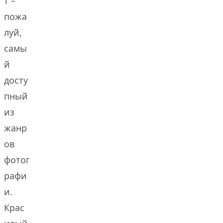
т –
пожа
луй,
самы
й
досту
пный
из
жанр
ов
фотог
рафи
и.
Крас