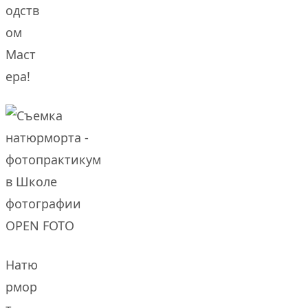
одств
ом
Маст
ера!
Натю
рмор