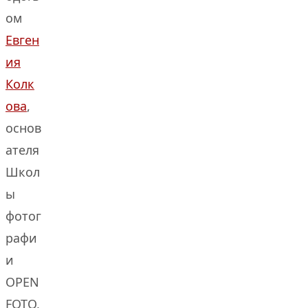
ом
Евген
ия
Колк
ова
,
основ
ателя
Школ
ы
фотог
рафи
и
OPEN
FOTO,