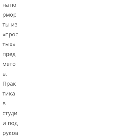
натю
рмор
ты из
«прос
тых»
пред
мето
в.
Прак
тика
в
студи
и под
руков