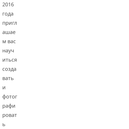
2016
года
пригл
ашае
м вас
науч
иться
созда
вать
и
фотог
рафи
роват
ь