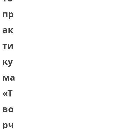
пр
ак
ти
ку
ма
«Т
во
рч