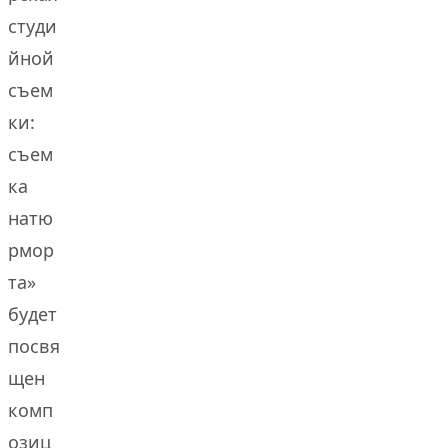
студи
йной
съем
ки:
съем
ка
натю
рмор
та»
будет
посвя
щен
комп
озиц