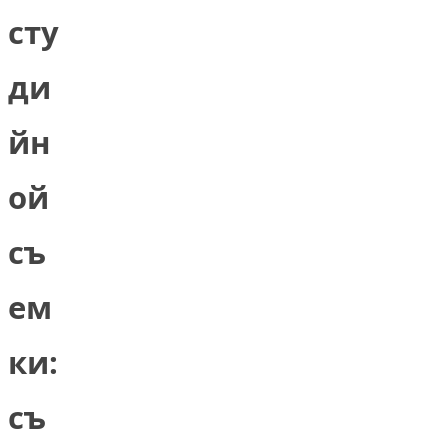
сту
ди
йн
ой
съ
ем
ки:
съ