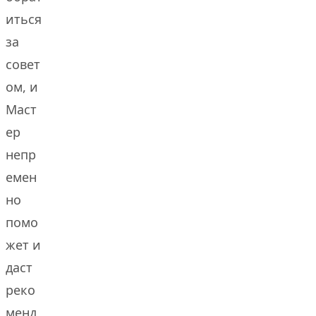
иться
за
совет
ом, и
Маст
ер
непр
емен
но
помо
жет и
даст
реко
менд