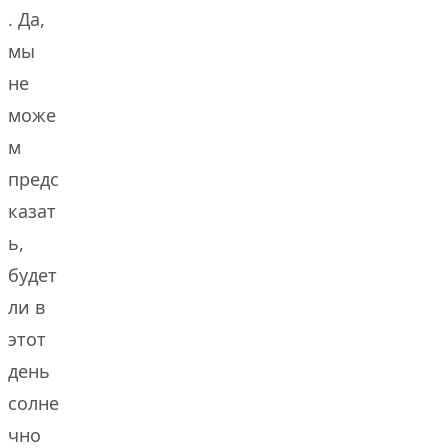
. Да,
мы
не
може
м
предс
казат
ь,
будет
ли в
этот
день
солне
чно