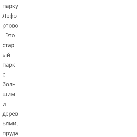
парку
Лефо
ртово
. Это
стар
ый
парк
с
боль
шим
и
дерев
ьями,
пруда