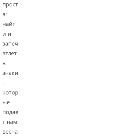
прост
а:
найт
и и
запеч
атлет
ь
знаки
,
котор
ые
подае
т нам
весна