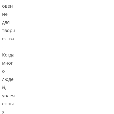
овен
ие
для
творч
ества
.
Когда
мног
о
люде
й,
увлеч
енны
х