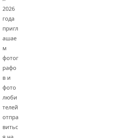
2026
года
пригл
ашае
м
фотог
рафо
в и
фото
люби
телей
отпра
витьс
я на