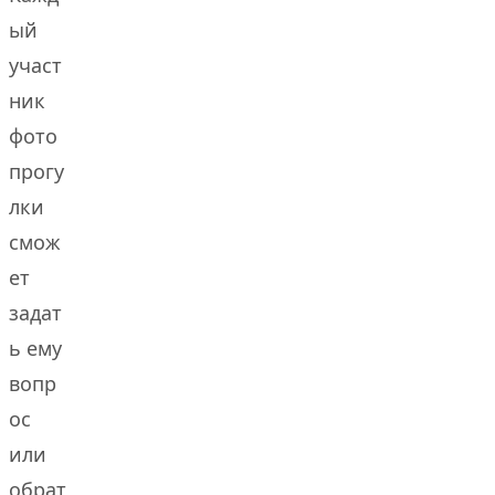
ый
участ
ник
фото
прогу
лки
смож
ет
задат
ь ему
вопр
ос
или
обрат