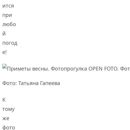
ится
при
любо
й
погод
е!
Фото: Татьяна Гапеева
К
тому
же
фото