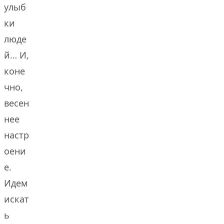
улыб
ки
люде
й… И,
коне
чно,
весен
нее
настр
оени
е.
Идем
искат
ь