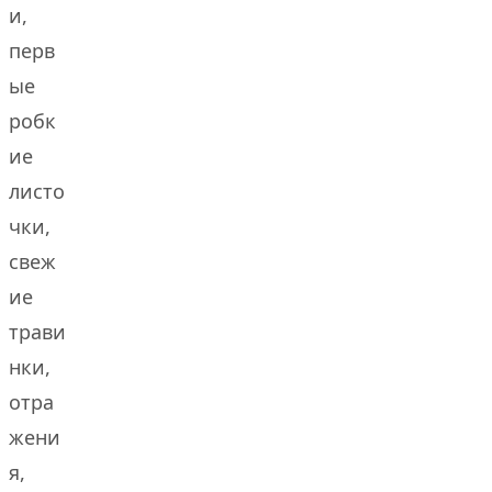
и,
перв
ые
робк
ие
листо
чки,
свеж
ие
трави
нки,
отра
жени
я,