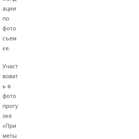
ации
по
фото
съем
ке.
Участ
воват
ь в
фото
прогу
лке
«При
меты