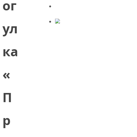
ог
ул
ка
«
П
р