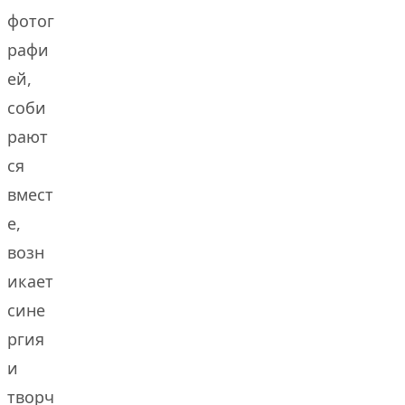
фотог
рафи
ей,
соби
рают
ся
вмест
е,
возн
икает
сине
ргия
и
творч