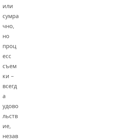
или
сумра
чно,
но
проц
есс
съем
ки –
всегд
а
удово
льств
ие,
незав