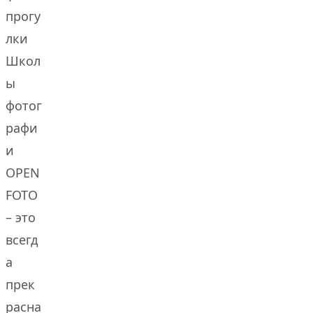
прогу
лки
Школ
ы
фотог
рафи
и
OPEN
FOTO
– это
всегд
а
прек
расна