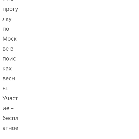
прогу
лку
по
Моск
ве в
поис
ках
весн
ы.
Участ
ие –
беспл
атное
.