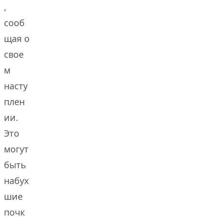
,
сооб
щая о
свое
м
насту
плен
ии.
Это
могут
быть
набух
шие
почк