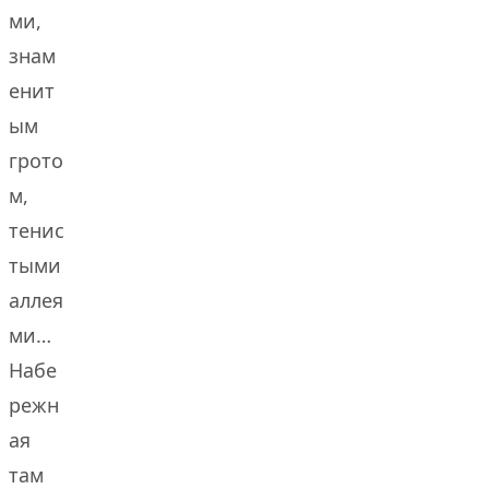
ми,
знам
енит
ым
грото
м,
тенис
тыми
аллея
ми…
Набе
режн
ая
там