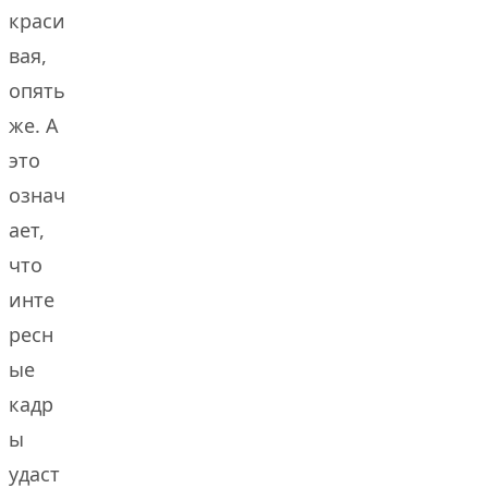
краси
вая,
опять
же. А
это
означ
ает,
что
инте
ресн
ые
кадр
ы
удаст