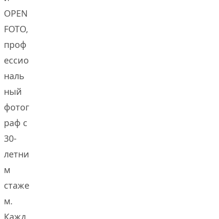
OPEN
FOTO,
проф
ессио
наль
ный
фотог
раф с
30-
летни
м
стаже
м.
Кажд