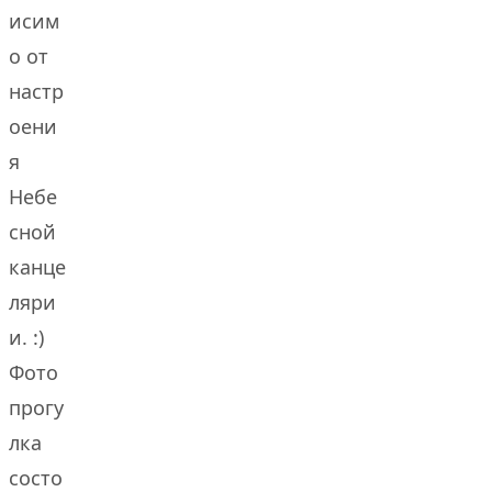
исим
о от
настр
оени
я
Небе
сной
канце
ляри
и. :)
Фото
прогу
лка
состо