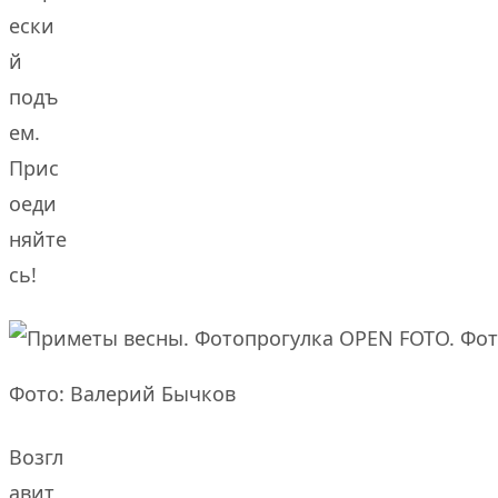
ески
й
подъ
ем.
Прис
оеди
няйте
сь!
Фото: Валерий Бычков
Возгл
авит