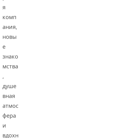
я
комп
ания,
новы
е
знако
мства
,
душе
вная
атмос
фера
и
вдохн