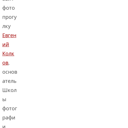
фото
прогу
лку
Евген
ий
Колк
ов
,
основ
атель
Школ
ы
фотог
рафи
и