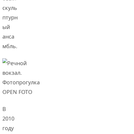
скуль
птурн
ый
анса
мбль.
В
2010
году