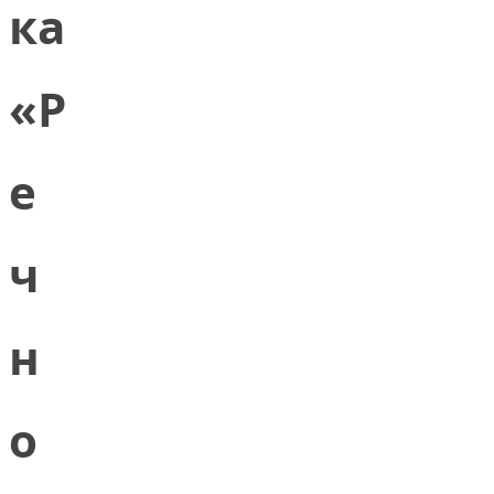
ка
«Р
е
ч
н
о