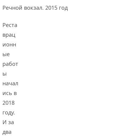
Речной вокзал. 2015 год
Реста
врац
ионн
ые
работ
ы
начал
ись в
2018
году.
И за
два