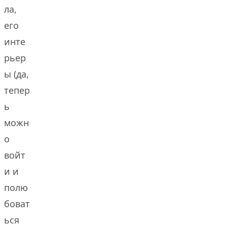
ла,
его
инте
рьер
ы (да,
тепер
ь
можн
о
войт
и и
полю
боват
ься