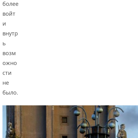
более
войт
и
внутр
ь
возм
ожно
сти
не
было.