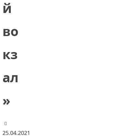
й
во
кз
ал
»
25.04.2021