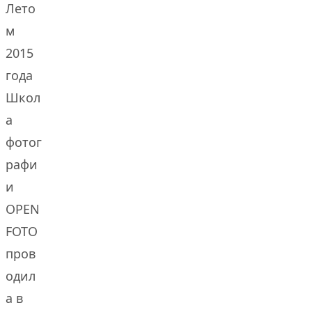
Лето
м
2015
года
Школ
а
фотог
рафи
и
OPEN
FOTO
пров
одил
а в