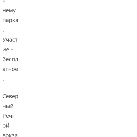
к
нему
парка
.
Участ
ие –
беспл
атное
.
Север
ный
Речн
ой
вокза