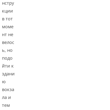
нстру
кции
в тот
моме
нт не
велос
ь, но
подо
йти к
здани
ю
вокза
ла и
тем