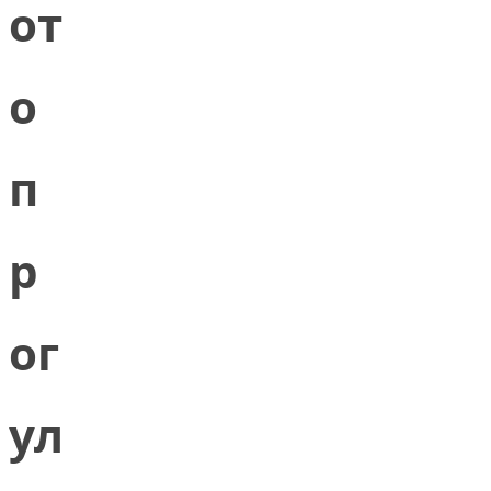
от
о
п
р
ог
ул