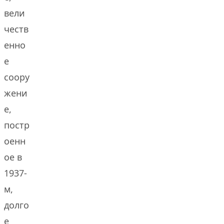
вели
честв
енно
е
соору
жени
е,
постр
оенн
ое в
1937-
м,
долго
е