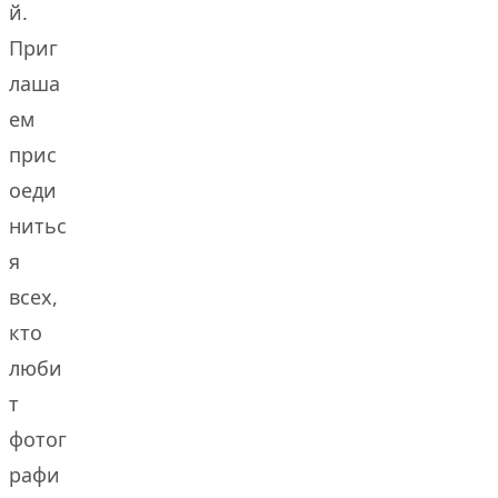
й.
Приг
лаша
ем
прис
оеди
нитьс
я
всех,
кто
люби
т
фотог
рафи