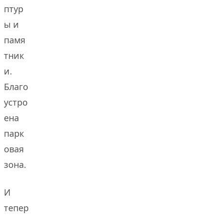
птур
ы и
памя
тник
и.
Благо
устро
ена
парк
овая
зона.
И
тепер