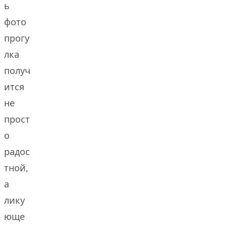
ь
фото
прогу
лка
получ
ится
не
прост
о
радос
тной,
а
лику
юще