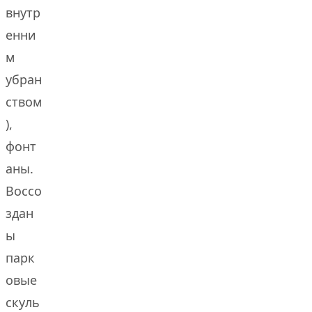
внутр
енни
м
убран
ством
),
фонт
аны.
Воссо
здан
ы
парк
овые
скуль