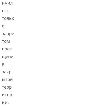
ичил
ось
тольк
о
запре
том
посе
щени
я
закр
ытой
терр
итор
ии.