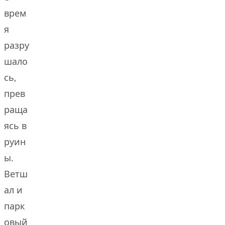
врем
я
разру
шало
сь,
прев
раща
ясь в
руин
ы.
Ветш
ал и
парк
овый