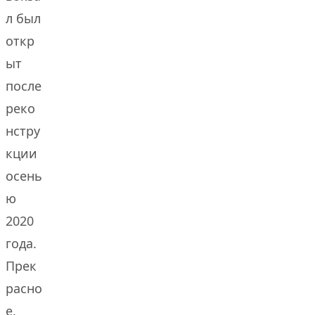
л был
откр
ыт
после
реко
нстру
кции
осень
ю
2020
года.
Прек
расно
е,