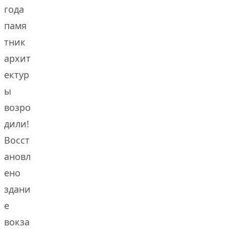
года
памя
тник
архит
ектур
ы
возро
дили!
Восст
ановл
ено
здани
е
вокза