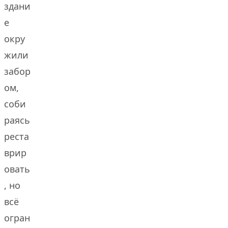
здани
е
окру
жили
забор
ом,
соби
раясь
реста
врир
овать
, но
всё
огран