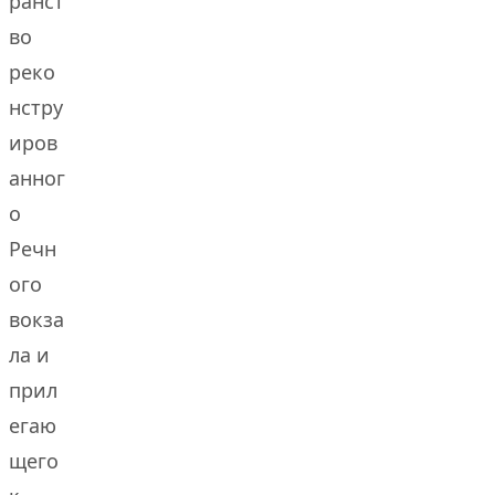
ранст
во
реко
нстру
иров
анног
о
Речн
ого
вокза
ла и
прил
егаю
щего