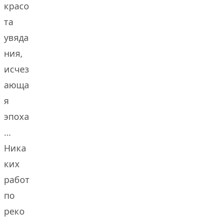
красо
та
увяда
ния,
исчез
ающа
я
эпоха
…
Ника
ких
работ
по
реко