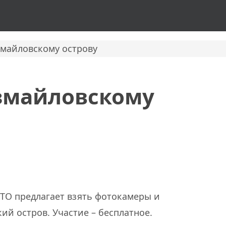
змайловскому острову
змайловскому
OTO предлагает взять фотокамеры и
й остров. Участие – бесплатное.