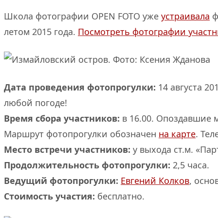
Школа фотографии OPEN FOTO уже
устраивала
ф
летом 2015 года.
Посмотреть фотографии участн
Дата проведения фотопрогулки:
14 августа 20
любой погоде!
Время сбора участников:
в 16.00. Опоздавшие 
Маршрут фотопрогулки обозначен
на карте
. Тел
Место встречи участников:
у выхода ст.м. «Пар
Продолжительность фотопрогулки:
2,5 часа.
Ведущий фотопрогулки:
Евгений Колков
, осн
Стоимость участия:
бесплатно.